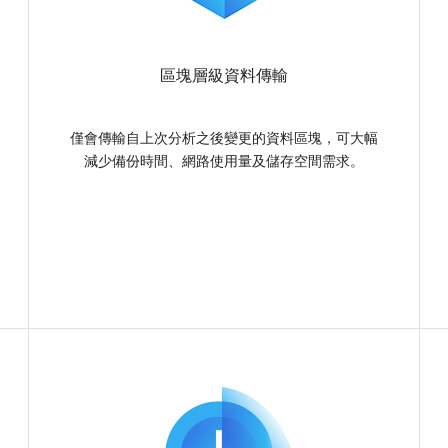
下載免費試用版
區塊層級資料傳輸
僅會傳輸自上次分析之後變更的資料區塊，可大幅
減少備份時間、網路使用量及儲存空間需求。
可直接從 GoodSync Ser
支援所有主流雲端服務供應商，我們也針