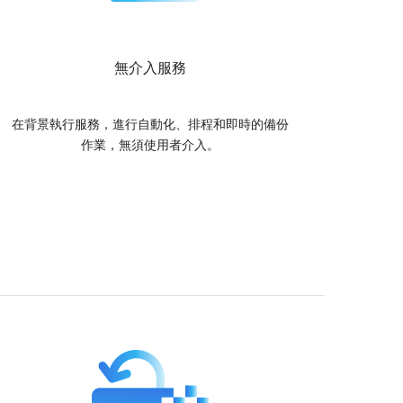
無介入服務
在背景執行服務，進行自動化、排程和即時的備份
作業，無須使用者介入。
ver 將伺服器資料同步至 NAS 裝置或雲端儲存空間。
對 Western Digital、Synology 及其他