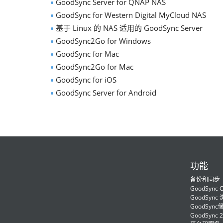
GoodSync Server for QNAP NAS
GoodSync for Western Digital MyCloud NAS
基于 Linux 的 NAS 适用的 GoodSync Server
GoodSync2Go for Windows
GoodSync for Mac
GoodSync2Go for Mac
GoodSync for iOS
GoodSync Server for Android
功能
备份和同步
GoodSync C
GoodSync
GoodSync
GoodSync 