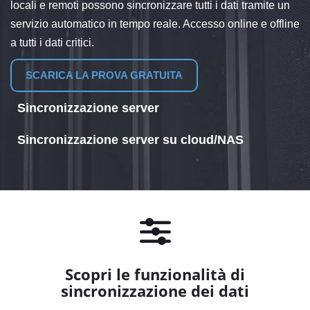
locali e remoti possono sincronizzare tutti i dati tramite un
servizio automatico in tempo reale. Accesso online e offline
a tutti i dati critici.
SCARICA LA PROVA GRATUITA
Sincronizzazione server
Sincronizzazione server su cloud/NAS
Mantieni tutti i dati sincronizzati tra i centri operativi critici.
Garantisci un'elevata disponibilità e un accesso ininterrotto
Sincronizza i dati del server con un dispositivo NAS o un
grazie al servizio di sincronizzazione automatico e in
archivio su cloud direttamente da GoodSync Server.
tempo reale.
Supporta tutti i principali provider di servizi cloud. Sono
disponibili programmi di installazione personalizzati per
SCARICA LA PROVA GRATUITA
Western Digital, Synology e altri dispositivi NAS basati su
Linux.
Scopri le funzionalità di
sincronizzazione dei dati
SCARICA LA PROVA GRATUITA