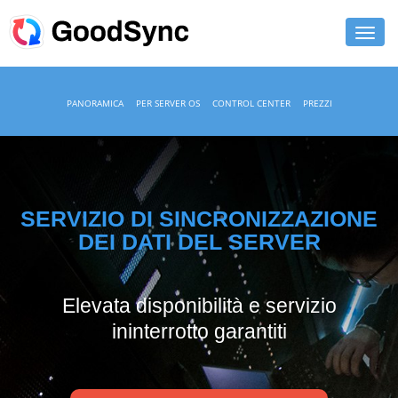
FUNZIONALITÀ
PANORAMICA
PER SERVER OS
CONTROL CENTER
PREZZI
PERSONAL
BUSINESS
ASSISTENZA
SERVIZIO DI SINCRONIZZAZIONE
DEI DATI DEL SERVER
DOWNLOAD
ACQUISTA ORA
Elevata disponibilità e servizio
ininterrotto garantiti
ACCEDI