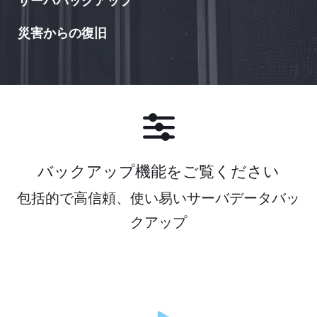
サーババックアップ
災害からの復旧
全ての物理的/仮想的、Windows/Lunuxサーバのデータを
保護。柔軟なデスティネーション設定と自動化のオプショ
自動的にサーバのデータを任意のNASデバイス、またはク
ンにより様々なデータタイプに最適な保護レベルを設定可
ラウドストレージにバックアップします。Western
能です。
Digital、QNAP、Synology、その他のLinuxベースのNAS
デバイスに対応。
無料トライアルをダウンロード
無料トライアルをダウンロード
バックアップ機能をご覧ください
包括的で高信頼、使い易いサーバデータバッ
クアップ