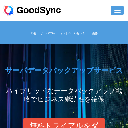
機能
概要
サーバOS用
コントロールセンター
価格
個人用
ビジネス用
サポート
サーバデータバックアップサービス
ダウンロード
ハイブリッドなデータバックアップ戦
今すぐ購入
略でビジネス継続性を確保
ログイン
無料トライアルをダ